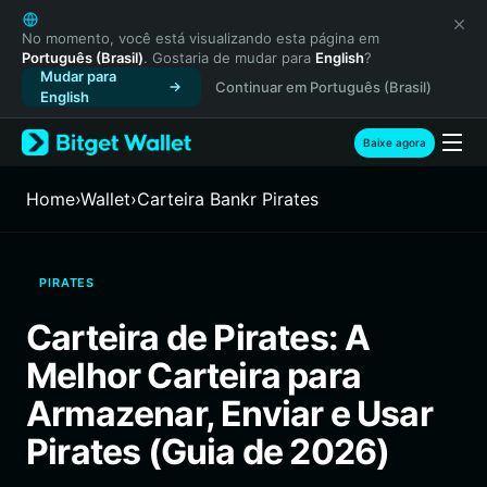
English
日本語
No momento, você está visualizando esta página em
Português (Brasil)
. Gostaria de mudar para
English
?
Tiếng Việt
Mudar para
Continuar em Português (Brasil)
Русский
English
Español (Latinoamérica)
Türkçe
Baixe agora
Italiano
Français
Home
›
Wallet
›
Carteira Bankr Pirates
Deutsch
简体中文
繁體中文
PIRATES
Português (Portugal)
Bahasa Indonesia
Carteira de Pirates: A
ภาษาไทย
Melhor Carteira para
हिन्दी
বাংলা
Armazenar, Enviar e Usar
Español
Pirates (Guia de 2026)
Português (Brasil)
Español (Argentina)