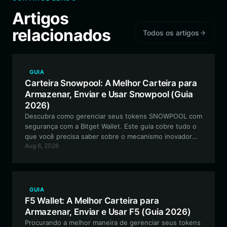
Artigos
relacionados
Todos os artigos
GUIA
Carteira Snowpool: A Melhor Carteira para
Armazenar, Enviar e Usar Snowpool (Guia
2026)
Descubra como gerenciar seus tokens SNOWPOOL com
segurança com a Bitget Wallet. Este guia cobre tudo o
que você precisa saber sobre o mecanismo inovador
Aug 6, 2026
pools.trade e como otimizar sua experiência DeFi.
GUIA
F5 Wallet: A Melhor Carteira para
Armazenar, Enviar e Usar F5 (Guia 2026)
Procurando a melhor maneira de gerenciar seus tokens