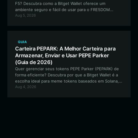
F5? Descubra como a Bitget Wallet oferece um
ambiente seguro e fácil de usar para o FRE5DOM
Aug 5, 2026
PROTOCOL, permitindo transações compatíveis com
EVM e recursos cross-chain perfeitos.
GUIA
Carteira PEPARK: A Melhor Carteira para
Armazenar, Enviar e Usar PEPE Parker
(Guia de 2026)
Quer gerenciar seus tokens PEPE Parker (PEPARK) de
forma eficiente? Descubra por que a Bitget Wallet é a
escolha ideal para meme tokens baseados em Solana,
Aug 4, 2026
oferecendo acesso contínuo ao ecossistema PEPE
Parker.