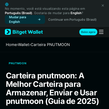
English
日本語
No momento, você está visualizando esta página em
Português (Brasil)
. Gostaria de mudar para
English
?
Tiếng Việt
Mudar para
Continuar em Português (Brasil)
Русский
English
Español (Latinoamérica)
Türkçe
Baixe agora
Italiano
Français
Home
›
Wallet
›
Carteira PNUTMOON
Deutsch
简体中文
繁體中文
PNUTMOON
Português (Portugal)
Bahasa Indonesia
Carteira pnutmoon: A
ภาษาไทย
Melhor Carteira para
हिन्दी
বাংলা
Armazenar, Enviar e Usar
Español
pnutmoon (Guia de 2025)
Português (Brasil)
Español (Argentina)