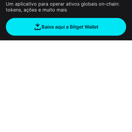
Um aplicativo para operar ativos globais on-chain:
tokens, ações e muito mais
Baixe aqui a Bitget Wallet
Sobre nós
Bitget Wallet
Products
Blog
Crypto Card
Bitget Wallet X