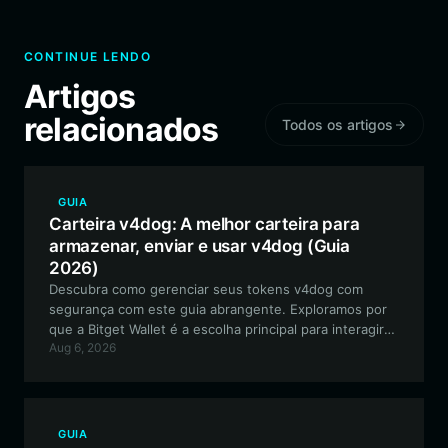
CONTINUE LENDO
Artigos
relacionados
Todos os artigos
GUIA
Carteira v4dog: A melhor carteira para
armazenar, enviar e usar v4dog (Guia
2026)
Descubra como gerenciar seus tokens v4dog com
segurança com este guia abrangente. Exploramos por
que a Bitget Wallet é a escolha principal para interagir
Aug 6, 2026
com o v4dog na rede EVM, cobrindo tudo, desde a
configuração até estratégias avançadas de DeFi.
GUIA