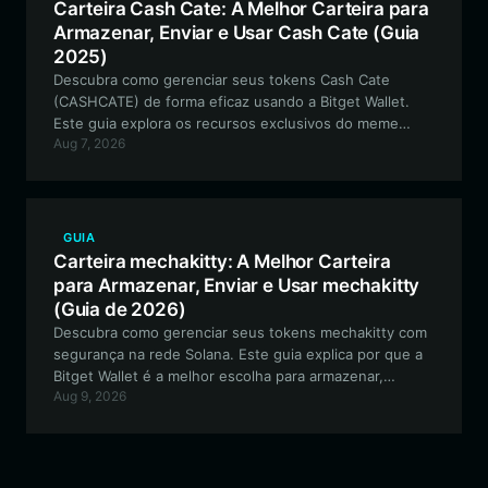
Carteira Cash Cate: A Melhor Carteira para
Armazenar, Enviar e Usar Cash Cate (Guia
2025)
Descubra como gerenciar seus tokens Cash Cate
(CASHCATE) de forma eficaz usando a Bitget Wallet.
Este guia explora os recursos exclusivos do meme
Aug 7, 2026
token baseado em Solana e oferece um passo a passo
para configurar sua carteira segura e de autocustódia.
GUIA
Carteira mechakitty: A Melhor Carteira
para Armazenar, Enviar e Usar mechakitty
(Guia de 2026)
Descubra como gerenciar seus tokens mechakitty com
segurança na rede Solana. Este guia explica por que a
Bitget Wallet é a melhor escolha para armazenar,
Aug 9, 2026
negociar e interagir com o ecossistema mechakitty, que
é impulsionado pela comunidade.