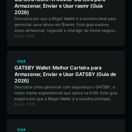
Armazenar, Enviar e Usar rasmr (Guia
2026)
Descubra por que a Bitget Wallet é a escolha ideal para
gerenciar seus ativos em $rasmr. Este guia explora
como armazenar, negociar e interagir de forma segura
Aug 5, 2026
com o token rasmr, volátil e voltado para a comunidade,
na rede Solana.
GUIA
GATSBY Wallet: Melhor Carteira para
Armazenar, Enviar e Usar GATSBY (Guia de
2026)
Descubra como gerenciar com segurança o GATSBY, o
token meme experimental que opera na EVM. Este guia
explora por que a Bitget Wallet é a escolha principal
Aug 3, 2026
para os detentores de GATSBY, oferecendo
negociações contínuas e gerenciamento avançado de
ativos.
GUIA