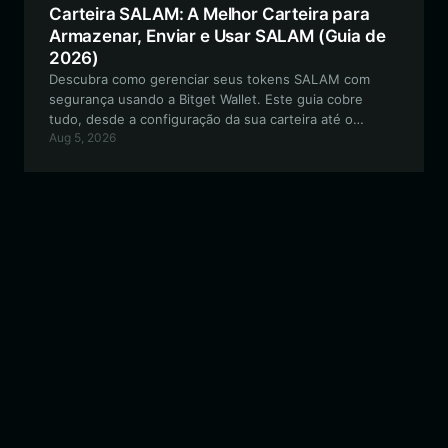
Carteira SALAM: A Melhor Carteira para
Armazenar, Enviar e Usar SALAM (Guia de
2026)
Descubra como gerenciar seus tokens SALAM com
segurança usando a Bitget Wallet. Este guia cobre
tudo, desde a configuração da sua carteira até o
Aug 5, 2026
engajamento com o ecossistema único e impulsionado
pela comunidade deste token cultural baseado em
EVM.