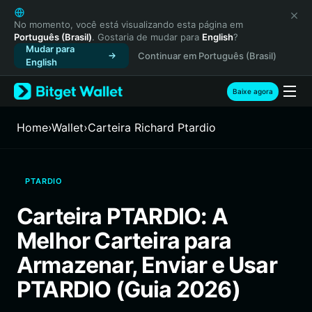
English
日本語
No momento, você está visualizando esta página em
Português (Brasil)
. Gostaria de mudar para
English
?
Tiếng Việt
Mudar para
Continuar em Português (Brasil)
Русский
English
Español (Latinoamérica)
Türkçe
Baixe agora
Italiano
Français
Home
›
Wallet
›
Carteira Richard Ptardio
Deutsch
简体中文
繁體中文
PTARDIO
Português (Portugal)
Bahasa Indonesia
Carteira PTARDIO: A
ภาษาไทย
Melhor Carteira para
हिन्दी
বাংলা
Armazenar, Enviar e Usar
Español
PTARDIO (Guia 2026)
Português (Brasil)
Español (Argentina)