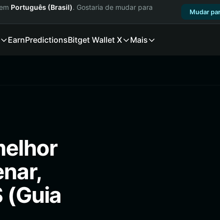
a em
Português (Brasil)
. Gostaria de mudar para
Mudar par
Earn
Predictions
Bitget Wallet X
Mais
melhor
enar,
S (Guia