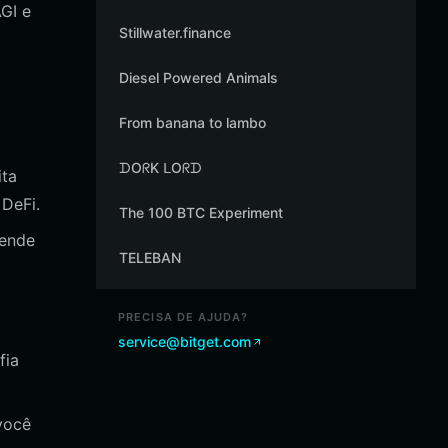
GI e
Stillwater.finance
Diesel Powered Animals
From banana to lambo
ᗪOᖇK ᒪOᖇᗪ
ita
 DeFi.
The 100 BTC Experiment
tende
TELEBAN
PRECISA DE AJUDA?
service@bitget.com
fia
você