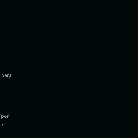
 para
 por
de