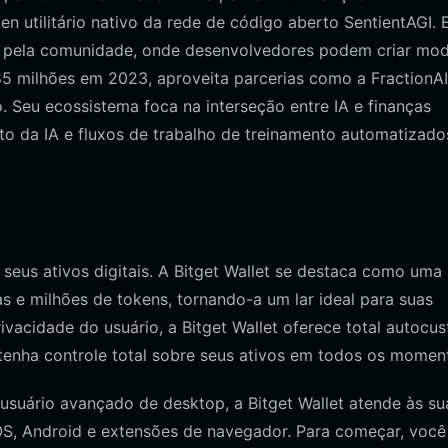
n utilitário nativo da rede de código aberto SentientAGI. 
a pela comunidade, onde desenvolvedores podem criar mo
85 milhões em 2023, aproveita parcerias como a FractionAI
 Seu ecossistema foca na interseção entre IA e finanças
 da IA e fluxos de trabalho de treinamento automatizado
 seus ativos digitais. A Bitget Wallet se destaca como uma
as e milhões de tokens, tornando-a um lar ideal para suas
acidade do usuário, a Bitget Wallet oferece total autocus
tenha controle total sobre seus ativos em todos os momen
suário avançado de desktop, a Bitget Wallet atende às su
iOS, Android e extensões de navegador. Para começar, você