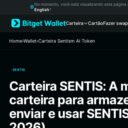
English
No momento, você está visualizando esta págin
日本語
English
?
Tiếng Việt
Carteira
Cartão
Fazer swap
Русский
Español (Latinoamérica)
Türkçe
Home
›
Wallet
›
Carteira Sentism AI Token
Italiano
Français
Deutsch
简体中文
SENTIS
繁體中文
Português (Portugal)
Carteira SENTIS: A 
Bahasa Indonesia
ภาษาไทย
carteira para armaz
हिन्दी
বাংলা
enviar e usar SENTI
Español
Português (Brasil)
2026)
Español (Argentina)