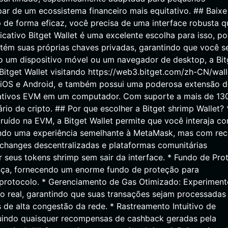
par de um ecossistema financeiro mais equitativo. ## Baixe
p de forma eficaz, você precisa de uma interface robusta q
icativo Bitget Wallet é uma excelente escolha para isso, po
ém suas próprias chaves privadas, garantindo que você se
o um dispositivo móvel ou um navegador de desktop, a Bit
Bitget Wallet visitando https://web3.bitget.com/zh-CN/wall
 iOS e Android, e também possui uma poderosa extensão d
 ativos EVM em um computador. Com suporte a mais de 13
rio de cripto. ## Por que escolher a Bitget shrimp Wallet? 
uído na EVM, a Bitget Wallet permite que você interaja c
cendo uma experiência semelhante à MetaMask, mas com rec
hanges descentralizadas e plataformas comunitárias
ar seus tokens shrimp sem sair da interface. * Fundo de Pro
ança, fornecendo um enorme fundo de proteção para
e protocolo. * Gerenciamento de Gas Otimizado: Experiment
o real, garantindo que suas transações sejam processada
 de alta congestão da rede. * Rastreamento Intuitivo de
ncluindo quaisquer recompensas de cashback geradas pela