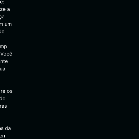
e:
ize a
ça
em um
de
imp
 Você
ente
sua
re os
 de
ras
es da
en