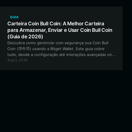
GUIA
Carteira Coin Bull Coin: A Melhor Carteira
para Armazenar, Enviar e Usar Coin Bull Coin
(Guia de 2026)
Descubra como gerenciar com segurança sua Coin Bull
Coin (币牛币) usando a Bitget Wallet. Este guia cobre
tudo, desde a configuração até interações avançadas on-
Aug 3, 2026
chain para este inovador meme token baseado na BNB
Chain.