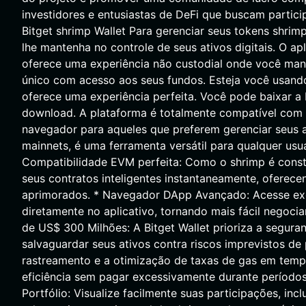
investidores e entusiastas de DeFi que buscam partici
Bitget shrimp Wallet Para gerenciar seus tokens shrim
lhe mantenha no controle de seus ativos digitais. O apl
oferece uma experiência não custodial onde você mant
único com acesso aos seus fundos. Esteja você usand
oferece uma experiência perfeita. Você pode baixar a 
download. A plataforma é totalmente compatível com
navegador para aqueles que preferem gerenciar seus
mainnets, é uma ferramenta versátil para qualquer usuá
Compatibilidade EVM perfeita: Como o shrimp é constr
seus contratos inteligentes instantaneamente, ofere
aprimorados. * Navegador DApp Avançado: Acesse exc
diretamente no aplicativo, tornando mais fácil negoci
de US$ 300 Milhões: A Bitget Wallet prioriza a segur
salvaguardar seus ativos contra riscos imprevistos d
rastreamento e a otimização de taxas de gas em temp
eficiência sem pagar excessivamente durante períodos
Portfólio: Visualize facilmente suas participações, i