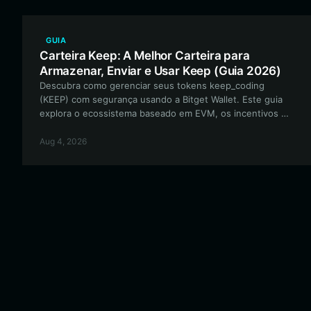
GUIA
Carteira Keep: A Melhor Carteira para
Armazenar, Enviar e Usar Keep (Guia 2026)
Descubra como gerenciar seus tokens keep_coding
(KEEP) com segurança usando a Bitget Wallet. Este guia
explora o ecossistema baseado em EVM, os incentivos da
comunidade e como maximizar sua participação na
economia criativa descentralizada.
Aug 4, 2026