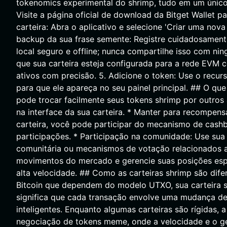
tokenomics experimental do shrimp, tudo em um único p
Visite a página oficial de download da Bitget Wallet par
carteira: Abra o aplicativo e selecione 'Criar uma nov
backup da sua frase semente: Registre cuidadosament
local seguro e offline; nunca compartilhe isso com nin
que sua carteira esteja configurada para a rede EVM c
ativos com precisão. 5. Adicione o token: Use o recur
para que ele apareça no seu painel principal. ## O q
pode trocar facilmente seus tokens shrimp por outros
na interface da sua carteira. * Manter para recompe
carteira, você pode participar do mecanismo de cashb
participações. * Participação na comunidade: Use sua
comunitária ou mecanismos de votação relacionados ao
movimentos do mercado e gerencie suas posições esp
alta velocidade. ## Como as carteiras shrimp são difer
Bitcoin que dependem do modelo UTXO, sua carteira 
significa que cada transação envolve uma mudança de 
inteligentes. Enquanto algumas carteiras são rígidas, 
negociação de tokens meme, onde a velocidade e o ge