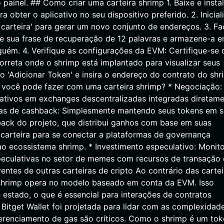
ainel. ## Como criar uma carteira shrimp 1. Baixe e instal
a obter o aplicativo no seu dispositivo preferido. 2. Inicial
a carteira' para gerar um novo conjunto de endereços. 3. Fa
e sua frase de recuperação de 12 palavras e armazene-a 
guém. 4. Verifique as configurações da EVM: Certifique-se 
orreta onde o shrimp está implantado para visualizar seus
so 'Adicionar Token' e insira o endereço do contrato do shr
ue você pode fazer com uma carteira shrimp? * Negociação:
 ativos em exchanges descentralizadas integradas diretam
nsas de cashback: Simplesmente mantendo seus tokens em 
ack do projeto, que distribui ganhos com base em suas
 carteira para se conectar a plataformas de governança
 ecossistema shrimp. * Investimento especulativo: Monito
eculativas no setor de memes com recursos de transação
entes de outras carteiras de cripto Ao contrário das cartei
shrimp opera no modelo baseado em conta da EVM. Isso
estado, o que é essencial para interações de contratos
a Bitget Wallet foi projetada para lidar com as complexidad
renciamento de gas são críticos. Como o shrimp é um tok