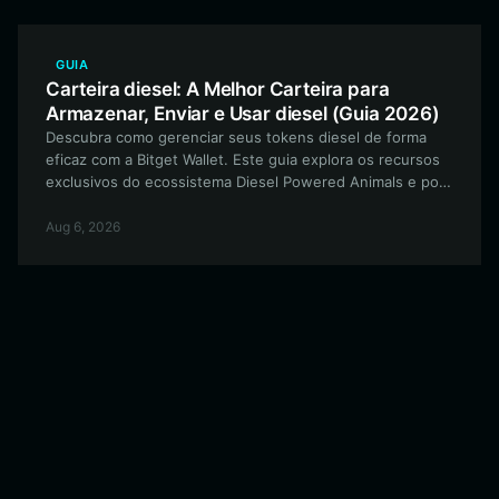
GUIA
Carteira diesel: A Melhor Carteira para
Armazenar, Enviar e Usar diesel (Guia 2026)
Descubra como gerenciar seus tokens diesel de forma
eficaz com a Bitget Wallet. Este guia explora os recursos
exclusivos do ecossistema Diesel Powered Animals e por
que a Bitget Wallet é a escolha ideal para seus ativos
baseados em EVM.
Aug 6, 2026