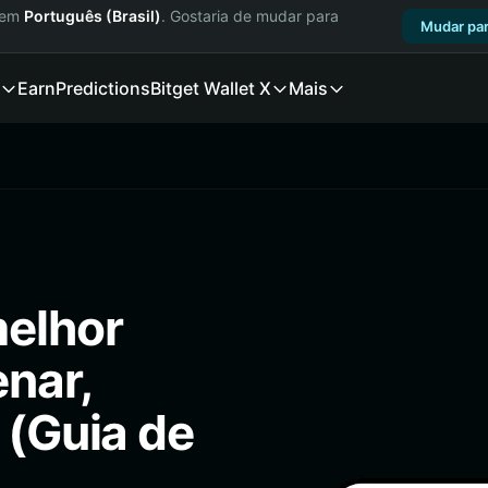
a em
Português (Brasil)
. Gostaria de mudar para
Mudar par
Earn
Predictions
Bitget Wallet X
Mais
melhor
enar,
 (Guia de