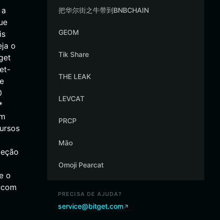
 a
把华尔街之牛带到BNBCHAIN
ue
GEOM
is
ja o
Tik Share
get
et-
THE LEAK
e
0
LEVCAT
*
om
PRCP
ursos
Māo
teção
Omoji Pearcat
e o
s com
PRECISA DE AJUDA?
service@bitget.com