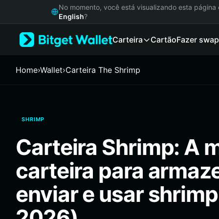
English
No momento, você está visualizando esta págin
日本語
English
?
Tiếng Việt
Carteira
Cartão
Fazer swap
Русский
Español (Latinoamérica)
Türkçe
Home
›
Wallet
›
Carteira The Shrimp
Italiano
Français
Deutsch
简体中文
SHRIMP
繁體中文
Português (Portugal)
Carteira Shrimp: A 
Bahasa Indonesia
ภาษาไทย
carteira para armaz
हिन्दी
বাংলা
enviar e usar shrimp
Español
Português (Brasil)
2026)
Español (Argentina)