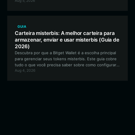
Aug 5, 2026
interagir com o ecossistema tooker baseado em Solana
usando a Bitget Wallet.
GUIA
Carteira misterbis: A melhor carteira para
armazenar, enviar e usar misterbis (Guia de
2026)
Descubra por que a Bitget Wallet é a escolha principal
para gerenciar seus tokens misterbis. Este guia cobre
tudo o que você precisa saber sobre como configurar
Aug 4, 2026
sua carteira segura misterbis para negociar, participar
da governança comunitária e se envolver no
ecossistema de fãs on-chain em evolução.