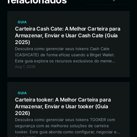
GUIA
Carteira Cash Cate: A Melhor Carteira para
Armazenar, Enviar e Usar Cash Cate (Guia
2025)
Descubra como gerenciar seus tokens Cash Cate
(CASHCATE) de forma eficaz usando a Bitget Wallet.
Este guia explora os recursos exclusivos do meme
Aug 7, 2026
token baseado em Solana e oferece um passo a passo
para configurar sua carteira segura e de autocustódia.
GUIA
Carteira tooker: A Melhor Carteira para
Armazenar, Enviar e Usar tooker (Guia
2026)
Descubra como gerenciar seus tokens TOOKER com
segurança com as melhores soluções de carteira
tooker. Este guia aborda como configurar, negociar e