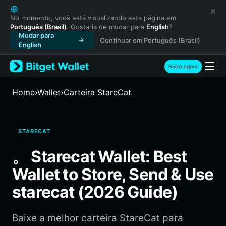
English
日本語
No momento, você está visualizando esta página em
Português (Brasil)
. Gostaria de mudar para
English
?
Tiếng Việt
Mudar para
Continuar em Português (Brasil)
Русский
English
Español (Latinoamérica)
Türkçe
Baixe agora
Italiano
Français
Home
›
Wallet
›
Carteira StareCat
Deutsch
简体中文
繁體中文
STARECAT
Português (Portugal)
Bahasa Indonesia
。 Starecat Wallet: Best
ภาษาไทย
Wallet to Store, Send & Use
हिन्दी
বাংলা
starecat (2026 Guide)
Español
Português (Brasil)
Baixe a melhor carteira StareCat para
Español (Argentina)