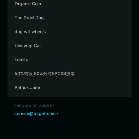
Organic Coin
The Drool Dog
dog wif wheels
Uniswap Cat
Lomito
50%销毁 50%分红SPCXB股票
Patrick Jane
PRECISA DE AJUDA?
service@bitget.com