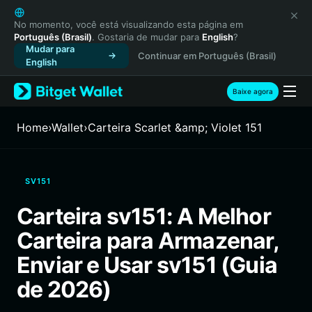
English
日本語
No momento, você está visualizando esta página em
Português (Brasil)
. Gostaria de mudar para
English
?
Tiếng Việt
Mudar para
Continuar em Português (Brasil)
Русский
English
Español (Latinoamérica)
Türkçe
Baixe agora
Italiano
Français
Home
›
Wallet
›
Carteira Scarlet &amp; Violet 151
Deutsch
简体中文
繁體中文
SV151
Português (Portugal)
Bahasa Indonesia
Carteira sv151: A Melhor
ภาษาไทย
Carteira para Armazenar,
हिन्दी
বাংলা
Enviar e Usar sv151 (Guia
Español
de 2026)
Português (Brasil)
Español (Argentina)