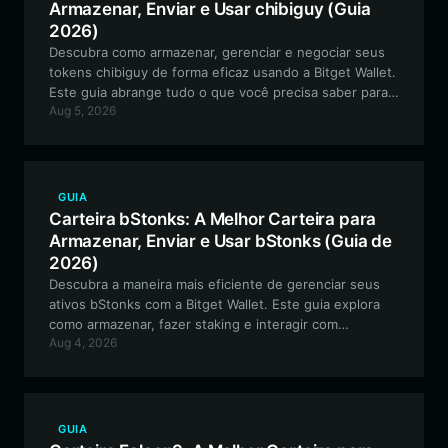
Armazenar, Enviar e Usar chibiguy (Guia
2026)
Descubra como armazenar, gerenciar e negociar seus
tokens chibiguy de forma eficaz usando a Bitget Wallet.
Este guia abrange tudo o que você precisa saber para
Aug 5, 2026
navegar no ecossistema Solana com uma carteira de
criptomoedas segura, fácil de usar e de alto
desempenho.
GUIA
Carteira bStonks: A Melhor Carteira para
Armazenar, Enviar e Usar bStonks (Guia de
2026)
Descubra a maneira mais eficiente de gerenciar seus
ativos bStonks com a Bitget Wallet. Este guia explora
como armazenar, fazer staking e interagir com
Aug 4, 2026
segurança no ecossistema DeFi da bStonks usando um
gateway multi-chain confiável.
GUIA