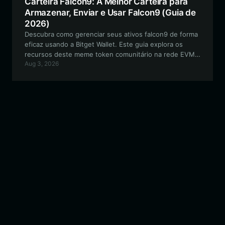
Carteira Falcon9: A Melhor Carteira para
Armazenar, Enviar e Usar Falcon9 (Guia de
2026)
Descubra como gerenciar seus ativos falcon9 de forma
eficaz usando a Bitget Wallet. Este guia explora os
recursos deste meme token comunitário na rede EVM
Aug 3, 2026
e fornece um passo a passo para o gerenciamento
seguro de ativos.