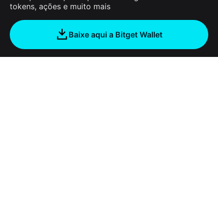
tokens, ações e muito mais
Baixe aqui a Bitget Wallet
Sobre nós
Bitget Wallet
Products
Blog
Crypto Card
Bitget Wallet X