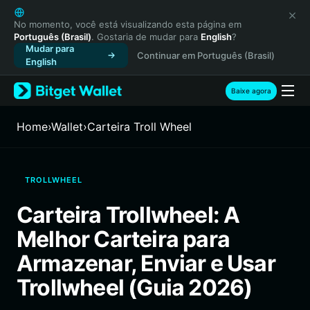
English
日本語
No momento, você está visualizando esta página em
Português (Brasil)
. Gostaria de mudar para
English
?
Tiếng Việt
Mudar para
Continuar em Português (Brasil)
Русский
English
Español (Latinoamérica)
Türkçe
Baixe agora
Italiano
Français
Home
›
Wallet
›
Carteira Troll Wheel
Deutsch
简体中文
繁體中文
TROLLWHEEL
Português (Portugal)
Bahasa Indonesia
Carteira Trollwheel: A
ภาษาไทย
Melhor Carteira para
हिन्दी
বাংলা
Armazenar, Enviar e Usar
Español
Trollwheel (Guia 2026)
Português (Brasil)
Español (Argentina)