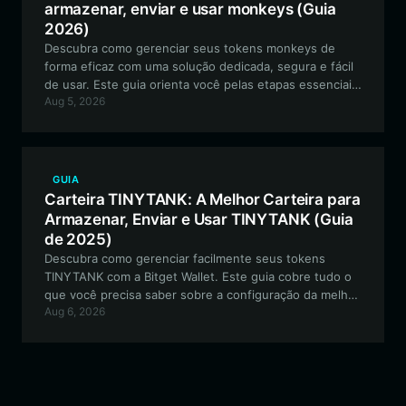
armazenar, enviar e usar monkeys (Guia
2026)
Descubra como gerenciar seus tokens monkeys de
forma eficaz com uma solução dedicada, segura e fácil
de usar. Este guia orienta você pelas etapas essenciais
Aug 5, 2026
para configurar sua carteira monkeys usando a Bitget
Wallet, garantindo que você possa participar da
comunidade, negociar e colecionar arte digital com
confiança.
GUIA
Carteira TINYTANK: A Melhor Carteira para
Armazenar, Enviar e Usar TINYTANK (Guia
de 2025)
Descubra como gerenciar facilmente seus tokens
TINYTANK com a Bitget Wallet. Este guia cobre tudo o
que você precisa saber sobre a configuração da melhor
Aug 6, 2026
carteira para a meme coin baseada em Solana, desde a
configuração inicial até o envolvimento com a
comunidade.