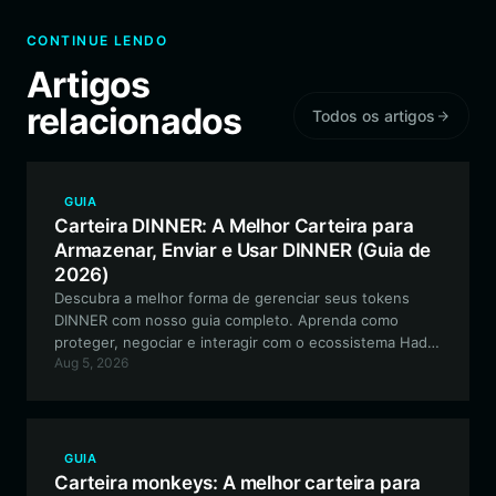
CONTINUE LENDO
Artigos
relacionados
Todos os artigos
GUIA
Carteira DINNER: A Melhor Carteira para
Armazenar, Enviar e Usar DINNER (Guia de
2026)
Descubra a melhor forma de gerenciar seus tokens
DINNER com nosso guia completo. Aprenda como
proteger, negociar e interagir com o ecossistema Had
Aug 5, 2026
Dinner With Kimchi usando a Bitget Wallet de alto
desempenho na blockchain Solana.
GUIA
Carteira monkeys: A melhor carteira para