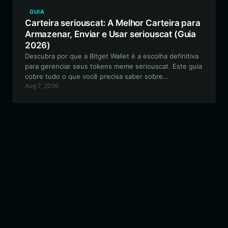
GUIA
Carteira seriouscat: A Melhor Carteira para
Armazenar, Enviar e Usar seriouscat (Guia
2026)
Descubra por que a Bitget Wallet é a escolha definitiva
para gerenciar seus tokens meme seriouscat. Este guia
cobre tudo o que você precisa saber sobre
Aug 7, 2026
armazenamento seguro, negociação on-chain e
participação no ecossistema descentralizado da
seriouscat na rede EVM.