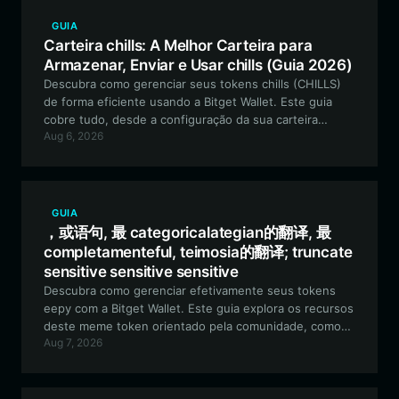
GUIA
Carteira chills: A Melhor Carteira para
Armazenar, Enviar e Usar chills (Guia 2026)
Descubra como gerenciar seus tokens chills (CHILLS)
de forma eficiente usando a Bitget Wallet. Este guia
cobre tudo, desde a configuração da sua carteira
Aug 6, 2026
baseada em Solana até o aproveitamento de recursos
de negociação avançados para a melhor experiência
impulsionada pela comunidade.
GUIA
，或语句, 最 categoricalategian的翻译, 最
completamenteful, teimosia的翻译; truncate
sensitive sensitive sensitive
Descubra como gerenciar efetivamente seus tokens
eepy com a Bitget Wallet. Este guia explora os recursos
deste meme token orientado pela comunidade, como
Aug 7, 2026
proteger seus ativos e por que a Bitget Wallet é a
escolha ideal para sua jornada com ativos culturais
baseados em EVM.