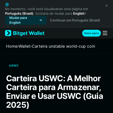
English
日本語
No momento, você está visualizando esta página em
Português (Brasil)
. Gostaria de mudar para
English
?
Tiếng Việt
Mudar para
Continuar em Português (Brasil)
Русский
English
Español (Latinoamérica)
Türkçe
Baixe agora
Italiano
Français
Home
›
Wallet
›
Carteira unstable world-cup coin
Deutsch
简体中文
繁體中文
USWC
Português (Portugal)
Bahasa Indonesia
Carteira USWC: A Melhor
ภาษาไทย
Carteira para Armazenar,
हिन्दी
বাংলা
Enviar e Usar USWC (Guia
Español
2025)
Português (Brasil)
Español (Argentina)