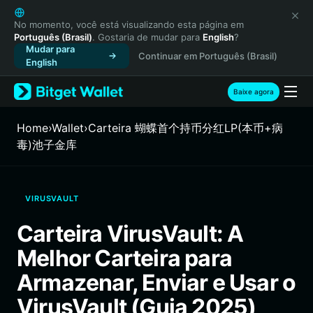
English
日本語
No momento, você está visualizando esta página em
Português (Brasil)
. Gostaria de mudar para
English
?
Tiếng Việt
Mudar para
Continuar em Português (Brasil)
Русский
English
Español (Latinoamérica)
Türkçe
Baixe agora
Italiano
Français
Home
›
Wallet
›
Carteira 蝴蝶首个持币分红LP(本币+病
Deutsch
毒)池子金库
简体中文
繁體中文
Português (Portugal)
VIRUSVAULT
Bahasa Indonesia
ภาษาไทย
Carteira VirusVault: A
हिन्दी
Melhor Carteira para
বাংলা
Español
Armazenar, Enviar e Usar o
Português (Brasil)
VirusVault (Guia 2025)
Español (Argentina)