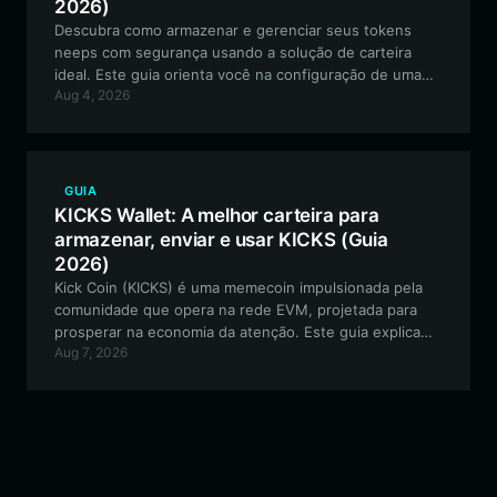
2026)
Descubra como armazenar e gerenciar seus tokens
neeps com segurança usando a solução de carteira
ideal. Este guia orienta você na configuração de uma
Aug 4, 2026
carteira compatível com neeps para interagir totalmente
com este ecossistema experimental e voltado para a
comunidade.
GUIA
KICKS Wallet: A melhor carteira para
armazenar, enviar e usar KICKS (Guia
2026)
Kick Coin (KICKS) é uma memecoin impulsionada pela
comunidade que opera na rede EVM, projetada para
prosperar na economia da atenção. Este guia explica
Aug 7, 2026
como gerenciar seus tokens KICKS de forma eficaz
usando uma carteira segura e rica em recursos.