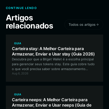
CONTINUE LENDO
Artigos
relacionados
Todos os artigos
GUIA
Carteira stay: A Melhor Carteira para
Armazenar, Enviar e Usar stay (Guia 2026)
Descubra por que a Bitget Wallet é a escolha principal
para gerenciar seus tokens stay. Este guia cobre tudo
o que você precisa saber sobre armazenamento
Aug 6, 2026
seguro, negociação de meme coins baseadas em
Solana e participação na cultura única orientada pela
comunidade do ecossistema stay.
GUIA
Carteira neeps: A Melhor Carteira para
Armazenar, Enviar e Usar neeps (Guia de