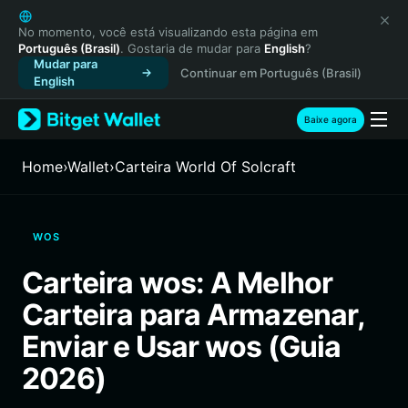
English
日本語
No momento, você está visualizando esta página em
Português (Brasil)
. Gostaria de mudar para
English
?
Tiếng Việt
Mudar para
Continuar em Português (Brasil)
Русский
English
Español (Latinoamérica)
Türkçe
Baixe agora
Italiano
Français
Home
›
Wallet
›
Carteira World Of Solcraft
Deutsch
简体中文
繁體中文
WOS
Português (Portugal)
Bahasa Indonesia
Carteira wos: A Melhor
ภาษาไทย
Carteira para Armazenar,
हिन्दी
বাংলা
Enviar e Usar wos (Guia
Español
2026)
Português (Brasil)
Español (Argentina)