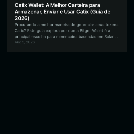
Catix Wallet: A Melhor Carteira para
Armazenar, Enviar e Usar Catix (Guia de
2026)
Procurando a melhor maneira de gerenciar seus tokens
Catix? Este guia explora por que a Bitget Wallet é a
principal escolha para memecoins baseadas em Solana,
Aug 5, 2026
oferecendo negociações perfeitas, segurança de alto
nível e controle total sobre seus ativos CATIX.