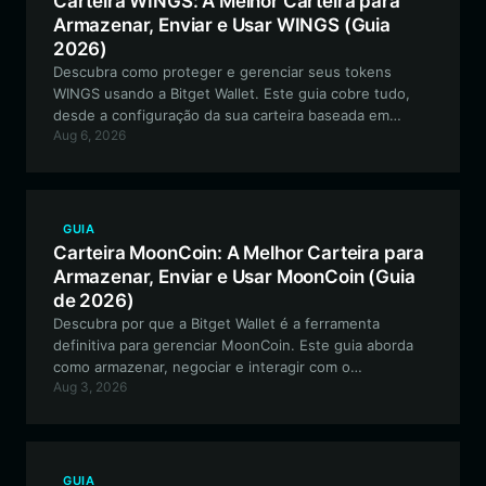
Carteira WINGS: A Melhor Carteira para
Armazenar, Enviar e Usar WINGS (Guia
2026)
Descubra como proteger e gerenciar seus tokens
WINGS usando a Bitget Wallet. Este guia cobre tudo,
desde a configuração da sua carteira baseada em
Aug 6, 2026
Solana até a participação no ecossistema Wingbits
DePIN para recompensas de rastreamento de voos.
GUIA
Carteira MoonCoin: A Melhor Carteira para
Armazenar, Enviar e Usar MoonCoin (Guia
de 2026)
Descubra por que a Bitget Wallet é a ferramenta
definitiva para gerenciar MoonCoin. Este guia aborda
como armazenar, negociar e interagir com o
Aug 3, 2026
ecossistema da MoonCoin, orientado pela comunidade,
na rede EVM de forma segura.
GUIA