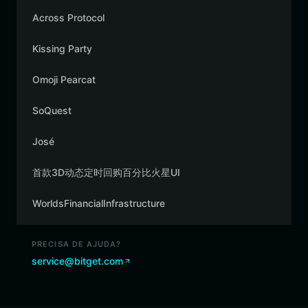
Across Protocol
Kissing Party
Omoji Pearcat
SoQuest
José
首款3D动态定时回购百分比火星UI
WorldsFinancialInfrastructure
PRECISA DE AJUDA?
service@bitget.com