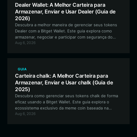
Dealer Wallet: A Melhor Carteira para
Armazenar, Enviar e Usar Dealer (Guia de
2026)
Descubra a melhor maneira de gerenciar seus tokens
Dealer com a Bitget Wallet. Este guia explora como
armazenar, negociar e participar com segurança do
Aug 6, 2026
ecossistema Dealer usando uma carteira
descentralizada de alto nível.
GUIA
Carteira chalk: A Melhor Carteira para
Armazenar, Enviar e Usar chalk (Guia de
2025)
Descubra como gerenciar seus tokens chalk de forma
eficaz usando a Bitget Wallet. Este guia explora o
ecossistema exclusivo da meme coin baseada na
Aug 6, 2026
Solana, impulsionado pela comunidade, e como
armazenar, negociar e interagir com o projeto chalk
com segurança usando a carteira descentralizada líder
do setor.