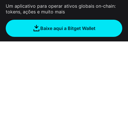
Um aplicativo para operar ativos globais on-chain:
tokens, ações e muito mais
Baixe aqui a Bitget Wallet
Sobre nós
Bitget Wallet
Products
Blog
Crypto Card
Bitget Wallet X