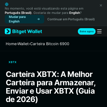
English
日本語
No momento, você está visualizando esta página em
Português (Brasil)
. Gostaria de mudar para
English
?
Tiếng Việt
Mudar para
Continuar em Português (Brasil)
Русский
English
Español (Latinoamérica)
Türkçe
Baixe agora
Italiano
Français
Home
›
Wallet
›
Carteira Bitcoin 6900
Deutsch
简体中文
繁體中文
XBTX
Português (Portugal)
Bahasa Indonesia
Carteira XBTX: A Melhor
ภาษาไทย
Carteira para Armazenar,
हिन्दी
বাংলা
Enviar e Usar XBTX (Guia
Español
de 2026)
Português (Brasil)
Español (Argentina)