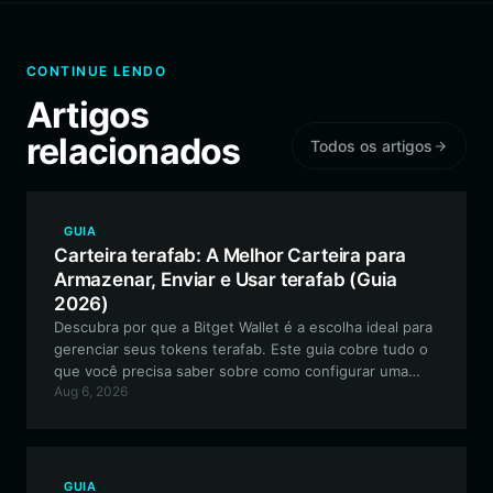
CONTINUE LENDO
Artigos
relacionados
Todos os artigos
GUIA
Carteira terafab: A Melhor Carteira para
Armazenar, Enviar e Usar terafab (Guia
2026)
Descubra por que a Bitget Wallet é a escolha ideal para
gerenciar seus tokens terafab. Este guia cobre tudo o
que você precisa saber sobre como configurar uma
Aug 6, 2026
carteira segura e compatível com EVM para navegar no
mundo de ficção científica de terafab.
GUIA