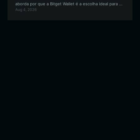
aborda por que a Bitget Wallet é a escolha ideal para os
Aug 4, 2026
detentores de nine, oferecendo uma experiência
segura e fácil de usar para negociar, participar da
comunidade e gerenciar seus ativos de meme.