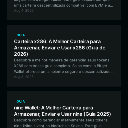
uma carteira descentralizada compatível com EVM é a
Aug 4, 2026
melhor ferramenta para participar da comunidade DKS e
gerenciar seus ativos on-chain.
GUIA
Carteira x286: A Melhor Carteira para
Armazenar, Enviar e Usar x286 (Guia de
2026)
Descubra a melhor maneira de gerenciar seus tokens
X286 com nosso guia completo. Saiba como a Bitget
Wallet oferece um ambiente seguro e descentralizado
Aug 3, 2026
para negociar e armazenar esse experimento
comunitário exclusivo baseado na BSC.
GUIA
nine Wallet: A Melhor Carteira para
Armazenar, Enviar e Usar nine (Guia 2025)
Descubra como gerenciar efetivamente seus tokens
nine (Nine Lives) na blockchain Solana. Este guia