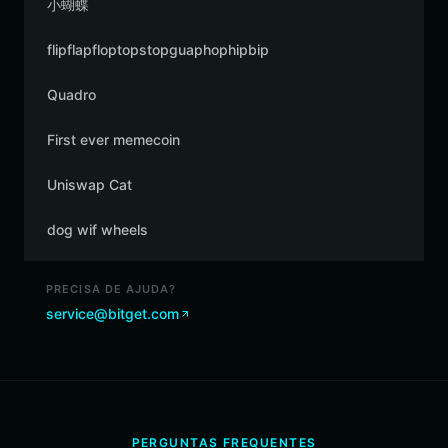
小蝴蝶
flipflapfloptopstopguaphophipbip
Quadro
First ever memecoin
Uniswap Cat
dog wif wheels
PRECISA DE AJUDA?
service@bitget.com
PERGUNTAS FREQUENTES