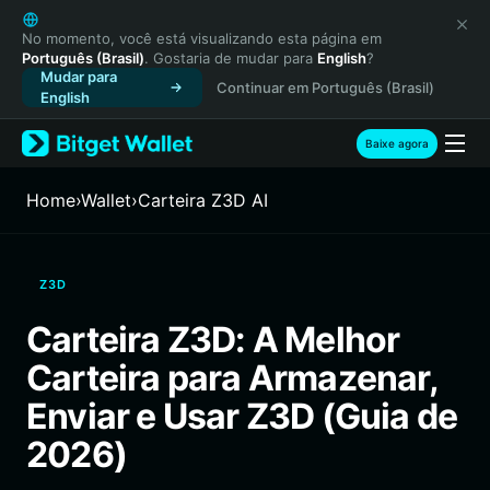
English
日本語
No momento, você está visualizando esta página em
Português (Brasil)
. Gostaria de mudar para
English
?
Tiếng Việt
Mudar para
Continuar em Português (Brasil)
Русский
English
Español (Latinoamérica)
Türkçe
Baixe agora
Italiano
Français
Home
›
Wallet
›
Carteira Z3D AI
Deutsch
简体中文
繁體中文
Z3D
Português (Portugal)
Bahasa Indonesia
Carteira Z3D: A Melhor
ภาษาไทย
Carteira para Armazenar,
हिन्दी
বাংলা
Enviar e Usar Z3D (Guia de
Español
2026)
Português (Brasil)
Español (Argentina)