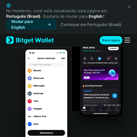
English
日本語
No momento, você está visualizando esta página em
Português (Brasil)
. Gostaria de mudar para
English
?
Tiếng Việt
Mudar para
Continuar em Português (Brasil)
Русский
English
Español (Latinoamérica)
Türkçe
Baixe agora
Italiano
Français
Deutsch
简体中文
繁體中文
Português (Portugal)
Bahasa Indonesia
ภาษาไทย
हिन्दी
বাংলা
Español
Português (Brasil)
Español (Argentina)