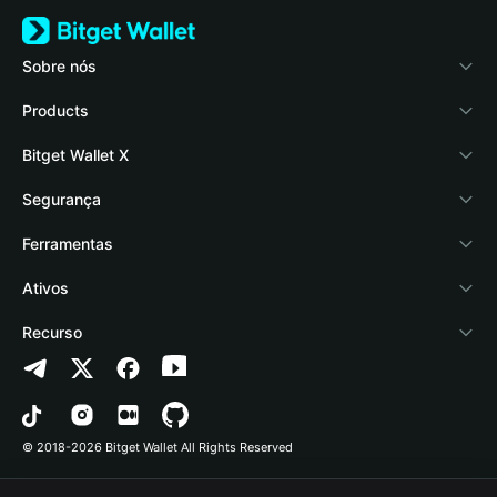
Sobre nós
Bitget Wallet
Products
Blog
Crypto Card
Bitget Wallet X
Academy
Stablecoin Earn
Documentação
Segurança
Notícias de cripto
Payfi Crypto
Conectar carteira
Fundo de proteção
Ferramentas
Central de Ajuda
Crypto Swap API
Bitget Wallet Pay
Tecnologia de segurança
Comprar cripto
Ativos
Fale conosco
Altcoin Season Index
Listar um projeto
Detectar autorização
Arbitrum
Recurso
Recursos da marca
Prediction Markets
Verificação de contrato
Avalanche
Política de Privacidade
Carreira
DApp
Envio em lote
Bitcoin
Contrato do Usuário
© 2018-2026 Bitget Wallet All Rights Reserved
Verificação do canal oficial
Trade
BNB Chain
Risk Disclosure