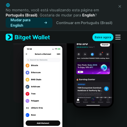
English
日本語
No momento, você está visualizando esta página em
Português (Brasil)
. Gostaria de mudar para
English
?
Tiếng Việt
Mudar para
Continuar em Português (Brasil)
Русский
English
Español (Latinoamérica)
Türkçe
Baixe agora
Italiano
Français
Deutsch
简体中文
繁體中文
Português (Portugal)
Bahasa Indonesia
ภาษาไทย
हिन्दी
বাংলা
Español
Português (Brasil)
Español (Argentina)