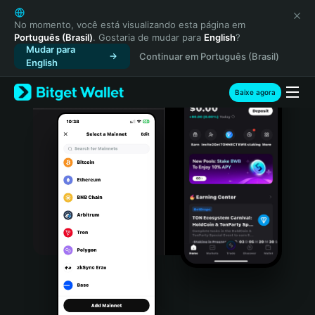
English
日本語
No momento, você está visualizando esta página em
Português (Brasil)
. Gostaria de mudar para
English
?
Tiếng Việt
Mudar para
Continuar em Português (Brasil)
Русский
English
Español (Latinoamérica)
Türkçe
Baixe agora
Italiano
Français
Deutsch
简体中文
繁體中文
Português (Portugal)
Bahasa Indonesia
ภาษาไทย
हिन्दी
বাংলা
Español
Português (Brasil)
Español (Argentina)