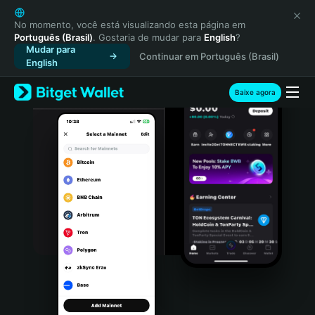
English
日本語
No momento, você está visualizando esta página em
Português (Brasil)
. Gostaria de mudar para
English
?
Tiếng Việt
Mudar para
Continuar em Português (Brasil)
Русский
English
Español (Latinoamérica)
Türkçe
Baixe agora
Italiano
Français
Deutsch
简体中文
繁體中文
Português (Portugal)
Bahasa Indonesia
ภาษาไทย
हिन्दी
বাংলা
Español
Português (Brasil)
Español (Argentina)