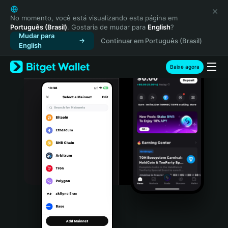
English
日本語
No momento, você está visualizando esta página em
Português (Brasil)
. Gostaria de mudar para
English
?
Tiếng Việt
Mudar para
Continuar em Português (Brasil)
Русский
English
Español (Latinoamérica)
Türkçe
Baixe agora
Italiano
Français
Deutsch
简体中文
繁體中文
Português (Portugal)
Bahasa Indonesia
ภาษาไทย
हिन्दी
বাংলা
Español
Português (Brasil)
Español (Argentina)