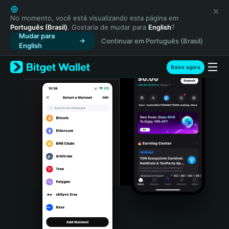
English
日本語
No momento, você está visualizando esta página em
Português (Brasil)
. Gostaria de mudar para
English
?
Tiếng Việt
Mudar para
Continuar em Português (Brasil)
Русский
English
Español (Latinoamérica)
Türkçe
Baixe agora
Italiano
Français
Deutsch
简体中文
繁體中文
Português (Portugal)
Bahasa Indonesia
ภาษาไทย
हिन्दी
বাংলা
Español
Português (Brasil)
Español (Argentina)