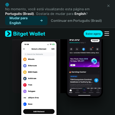
English
日本語
No momento, você está visualizando esta página em
Português (Brasil)
. Gostaria de mudar para
English
?
Tiếng Việt
Mudar para
Continuar em Português (Brasil)
Русский
English
Español (Latinoamérica)
Türkçe
Baixe agora
Italiano
Français
Deutsch
简体中文
繁體中文
Português (Portugal)
Bahasa Indonesia
ภาษาไทย
हिन्दी
বাংলা
Español
Português (Brasil)
Español (Argentina)