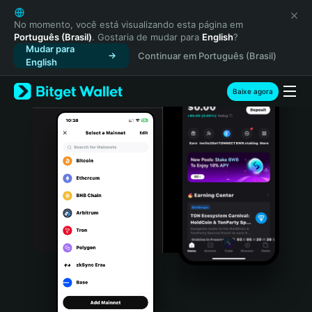
English
日本語
No momento, você está visualizando esta página em
Português (Brasil)
. Gostaria de mudar para
English
?
Tiếng Việt
Mudar para
Continuar em Português (Brasil)
Русский
English
Español (Latinoamérica)
Türkçe
Baixe agora
Italiano
Français
Deutsch
简体中文
繁體中文
Português (Portugal)
Bahasa Indonesia
ภาษาไทย
हिन्दी
বাংলা
Español
Português (Brasil)
Español (Argentina)