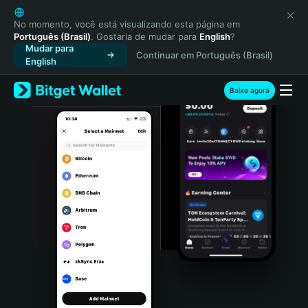
English
日本語
No momento, você está visualizando esta página em
Português (Brasil)
. Gostaria de mudar para
English
?
Tiếng Việt
Mudar para
Continuar em Português (Brasil)
Русский
English
Español (Latinoamérica)
Türkçe
Baixe agora
Italiano
Français
Deutsch
简体中文
繁體中文
Português (Portugal)
Bahasa Indonesia
ภาษาไทย
हिन्दी
বাংলা
Español
Português (Brasil)
Español (Argentina)