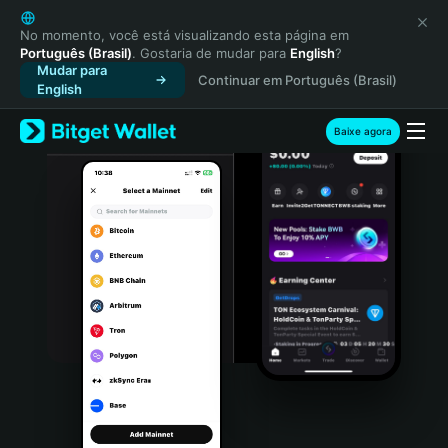
English
日本語
No momento, você está visualizando esta página em
Português (Brasil)
. Gostaria de mudar para
English
?
Tiếng Việt
Mudar para
Continuar em Português (Brasil)
Русский
English
Español (Latinoamérica)
Türkçe
Baixe agora
Italiano
Français
Deutsch
简体中文
繁體中文
Português (Portugal)
Bahasa Indonesia
ภาษาไทย
हिन्दी
বাংলা
Español
Português (Brasil)
Español (Argentina)