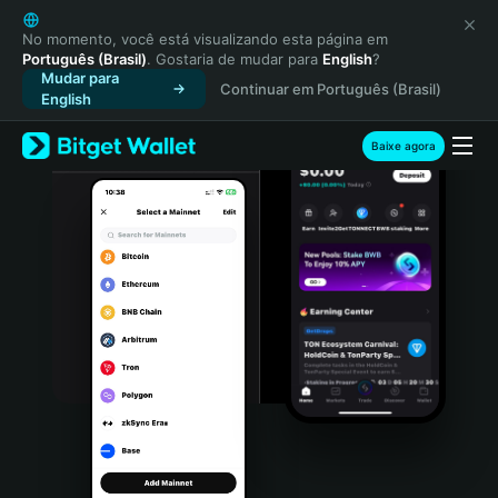
English
日本語
No momento, você está visualizando esta página em
Português (Brasil)
. Gostaria de mudar para
English
?
Tiếng Việt
Mudar para
Continuar em Português (Brasil)
Русский
English
Español (Latinoamérica)
Türkçe
Baixe agora
Italiano
Français
Deutsch
简体中文
繁體中文
Português (Portugal)
Bahasa Indonesia
ภาษาไทย
हिन्दी
বাংলা
Español
Português (Brasil)
Español (Argentina)