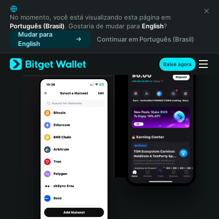
English
日本語
No momento, você está visualizando esta página em
Português (Brasil)
. Gostaria de mudar para
English
?
Tiếng Việt
Mudar para
Continuar em Português (Brasil)
Русский
English
Español (Latinoamérica)
Türkçe
Baixe agora
Italiano
Français
Deutsch
简体中文
繁體中文
Português (Portugal)
Bahasa Indonesia
ภาษาไทย
हिन्दी
বাংলা
Español
Português (Brasil)
Español (Argentina)