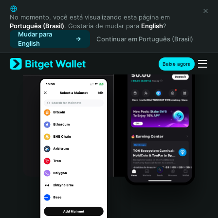
English
日本語
No momento, você está visualizando esta página em
Português (Brasil)
. Gostaria de mudar para
English
?
Tiếng Việt
Mudar para
Continuar em Português (Brasil)
Русский
English
Español (Latinoamérica)
Türkçe
Baixe agora
Italiano
Français
Deutsch
简体中文
繁體中文
Português (Portugal)
Bahasa Indonesia
ภาษาไทย
हिन्दी
বাংলা
Español
Português (Brasil)
Español (Argentina)