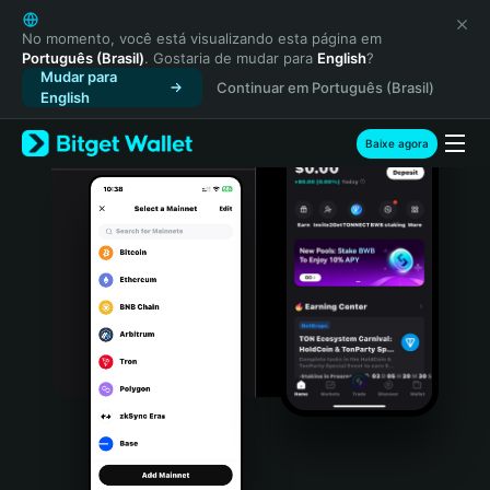
English
日本語
No momento, você está visualizando esta página em
Português (Brasil)
. Gostaria de mudar para
English
?
Tiếng Việt
Mudar para
Continuar em Português (Brasil)
Русский
English
Español (Latinoamérica)
Türkçe
Baixe agora
Italiano
Français
Deutsch
简体中文
繁體中文
Português (Portugal)
Bahasa Indonesia
ภาษาไทย
हिन्दी
বাংলা
Español
Português (Brasil)
Español (Argentina)