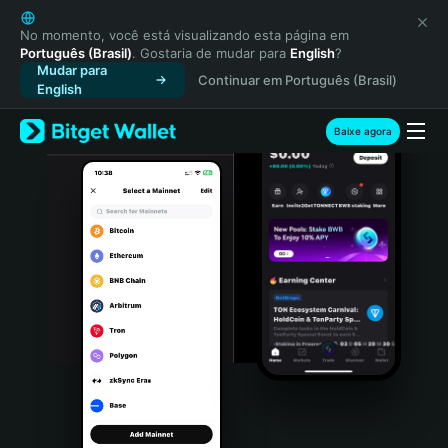
English
日本語
No momento, você está visualizando esta página em
Português (Brasil)
. Gostaria de mudar para
English
?
Tiếng Việt
Mudar para
Continuar em Português (Brasil)
Русский
English
Español (Latinoamérica)
Türkçe
Baixe agora
Italiano
Français
Deutsch
简体中文
繁體中文
Português (Portugal)
Bahasa Indonesia
ภาษาไทย
हिन्दी
বাংলা
Español
Português (Brasil)
Español (Argentina)