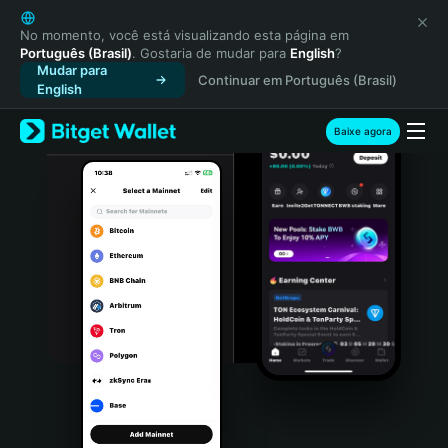
English
日本語
No momento, você está visualizando esta página em
Português (Brasil)
. Gostaria de mudar para
English
?
Tiếng Việt
Mudar para
Continuar em Português (Brasil)
Русский
English
Español (Latinoamérica)
Türkçe
Baixe agora
Italiano
Français
Deutsch
简体中文
繁體中文
Português (Portugal)
Bahasa Indonesia
ภาษาไทย
हिन्दी
বাংলা
Español
Português (Brasil)
Español (Argentina)