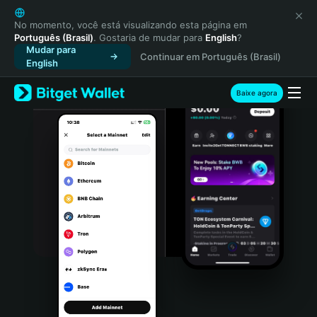
English
日本語
No momento, você está visualizando esta página em
Português (Brasil)
. Gostaria de mudar para
English
?
Tiếng Việt
Mudar para
Continuar em Português (Brasil)
Русский
English
Español (Latinoamérica)
Türkçe
Baixe agora
Italiano
Français
Deutsch
简体中文
繁體中文
Português (Portugal)
Bahasa Indonesia
ภาษาไทย
हिन्दी
বাংলা
Español
Português (Brasil)
Español (Argentina)