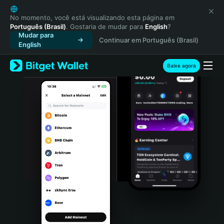
English
日本語
No momento, você está visualizando esta página em
Português (Brasil)
. Gostaria de mudar para
English
?
Tiếng Việt
Mudar para
Continuar em Português (Brasil)
Русский
English
Español (Latinoamérica)
Türkçe
Baixe agora
Italiano
Français
Deutsch
简体中文
繁體中文
Português (Portugal)
Bahasa Indonesia
ภาษาไทย
हिन्दी
বাংলা
Español
Português (Brasil)
Español (Argentina)