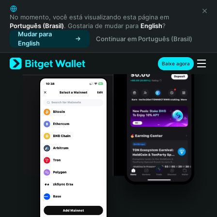
English
日本語
No momento, você está visualizando esta página em
Português (Brasil)
. Gostaria de mudar para
English
?
Tiếng Việt
Mudar para
Continuar em Português (Brasil)
Русский
English
Español (Latinoamérica)
Türkçe
Baixe agora
Italiano
Français
Deutsch
简体中文
繁體中文
Português (Portugal)
Bahasa Indonesia
ภาษาไทย
हिन्दी
বাংলা
Español
Português (Brasil)
Español (Argentina)