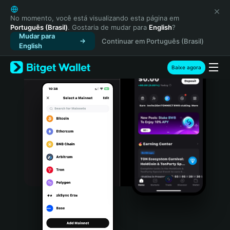
English
日本語
No momento, você está visualizando esta página em
Português (Brasil)
. Gostaria de mudar para
English
?
Tiếng Việt
Mudar para
Continuar em Português (Brasil)
Русский
English
Español (Latinoamérica)
Türkçe
Baixe agora
Italiano
Français
Deutsch
简体中文
繁體中文
Português (Portugal)
Bahasa Indonesia
ภาษาไทย
हिन्दी
বাংলা
Español
Português (Brasil)
Español (Argentina)