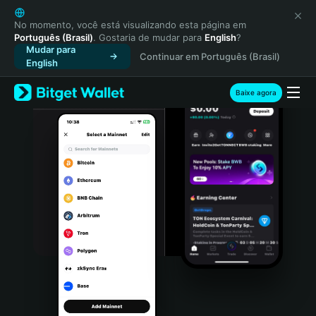
English
日本語
No momento, você está visualizando esta página em
Português (Brasil)
. Gostaria de mudar para
English
?
Tiếng Việt
Mudar para
Continuar em Português (Brasil)
Русский
English
Español (Latinoamérica)
Türkçe
Baixe agora
Italiano
Français
Deutsch
简体中文
繁體中文
Português (Portugal)
Bahasa Indonesia
ภาษาไทย
हिन्दी
বাংলা
Español
Português (Brasil)
Español (Argentina)