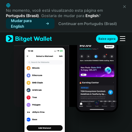
English
日本語
No momento, você está visualizando esta página em
Português (Brasil)
. Gostaria de mudar para
English
?
Tiếng Việt
Mudar para
Continuar em Português (Brasil)
Русский
English
Español (Latinoamérica)
Türkçe
Baixe agora
Italiano
Français
Deutsch
简体中文
繁體中文
Português (Portugal)
Bahasa Indonesia
ภาษาไทย
हिन्दी
বাংলা
Español
Português (Brasil)
Español (Argentina)