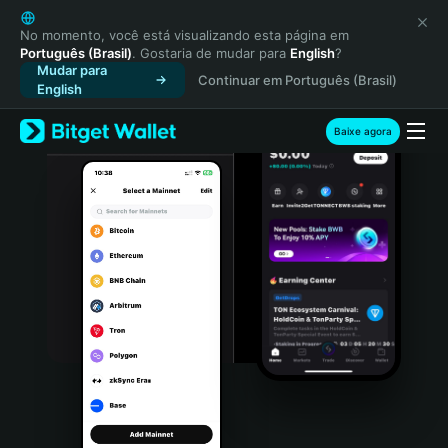
English
日本語
No momento, você está visualizando esta página em
Português (Brasil)
. Gostaria de mudar para
English
?
Tiếng Việt
Mudar para
Continuar em Português (Brasil)
Русский
English
Español (Latinoamérica)
Türkçe
Baixe agora
Italiano
Français
Deutsch
简体中文
繁體中文
Português (Portugal)
Bahasa Indonesia
ภาษาไทย
हिन्दी
বাংলা
Español
Português (Brasil)
Español (Argentina)