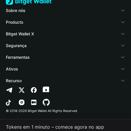
Sobre nós
Bitget Wallet
Products
Blog
Crypto Card
Bitget Wallet X
Academy
Stablecoin Earn
Documentação
Segurança
Notícias de cripto
Payfi Crypto
Conectar carteira
Fundo de proteção
Ferramentas
Central de Ajuda
Crypto Swap API
Bitget Wallet Pay
Tecnologia de segurança
Comprar cripto
Ativos
Fale conosco
Altcoin Season Index
Listar um projeto
Detectar autorização
Arbitrum
Recurso
Recursos da marca
Prediction Markets
Verificação de contrato
Avalanche
Política de Privacidade
Carreira
DApp
Envio em lote
Bitcoin
Contrato do Usuário
© 2018-2026 Bitget Wallet All Rights Reserved
Verificação do canal oficial
Trade
BNB Chain
Risk Disclosure
Tokens em 1 minuto – comece agora no app
RWA
Polygon