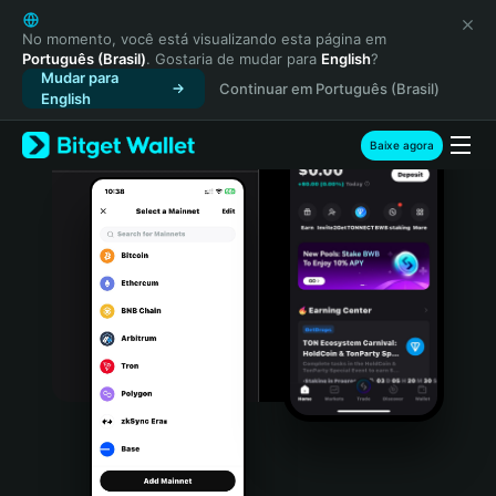
English
日本語
No momento, você está visualizando esta página em
Português (Brasil)
. Gostaria de mudar para
English
?
Tiếng Việt
Mudar para
Continuar em Português (Brasil)
Русский
English
Español (Latinoamérica)
Türkçe
Baixe agora
Italiano
Français
Deutsch
简体中文
繁體中文
Português (Portugal)
Bahasa Indonesia
ภาษาไทย
हिन्दी
বাংলা
Español
Português (Brasil)
Español (Argentina)