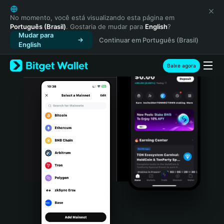
English
日本語
No momento, você está visualizando esta página em
Português (Brasil)
. Gostaria de mudar para
English
?
Tiếng Việt
Mudar para
Continuar em Português (Brasil)
Русский
English
Español (Latinoamérica)
Türkçe
Baixe agora
Italiano
Français
Deutsch
简体中文
繁體中文
Português (Portugal)
Bahasa Indonesia
ภาษาไทย
हिन्दी
বাংলা
Español
Português (Brasil)
Español (Argentina)