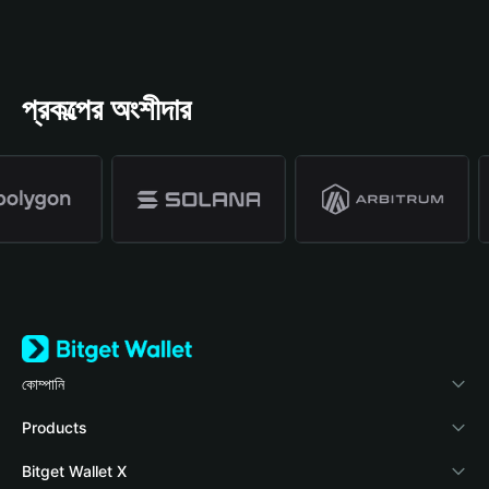
প্রকল্পের অংশীদার
কোম্পানি
Bitget Wallet সম্পর্কে
Products
ব্লগ
Crypto Card
Bitget Wallet X