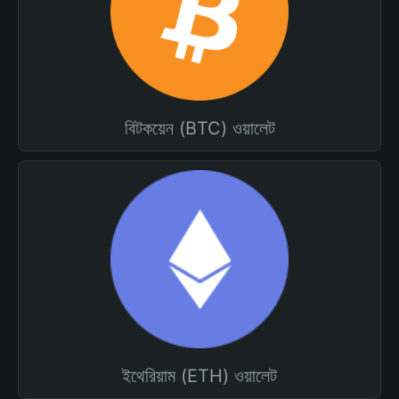
বিটকয়েন (BTC) ওয়ালেট
ইথেরিয়াম (ETH) ওয়ালেট