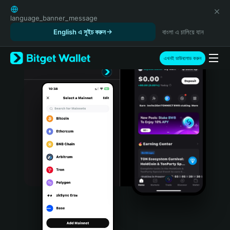
English
日本語
language_banner_message
Tiếng Việt
English এ সুইচ করুন
বাংলা এ চালিয়ে যান
Русский
Español (Latinoamérica)
এখনই ডাউনলোড করুন
Türkçe
Italiano
Français
Deutsch
简体中文
繁體中文
Português (Portugal)
Bahasa Indonesia
ภาษาไทย
हिन्दी
বাংলা
Español
Português (Brasil)
Español (Argentina)