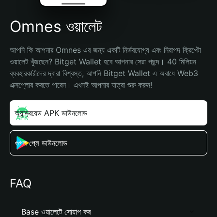
Omnes ওয়ালেট
আপনি কি আপনার Omnes এর জন্য একটি নির্ভরযোগ্য এবং নিরাপদ ক্রিপ্টো 
ওয়ালেট খুঁজছেন? Bitget Wallet হবে আপনার সেরা পছন্দ। 40 মিলিয়ন 
ব্যবহারকারীদের দ্বারা বিশ্বস্ত, আপনি Bitget Wallet এ অবাধে Web3 
এক্সপ্লোর করতে পারেন। এখনই আপনার যাত্রা শুরু করুন!
অ্যান্ড্রয়েড APK ডাউনলোড
গুগল প্লে ডাউনলোড
FAQ
Base ওয়ালেটে সোয়াপ কর