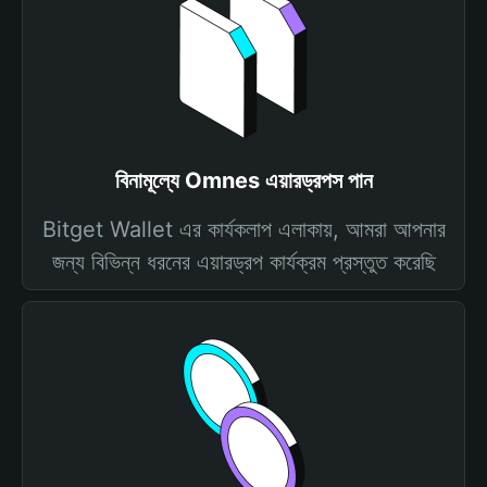
বিনামূল্যে Omnes এয়ারড্রপস পান
Bitget Wallet এর কার্যকলাপ এলাকায়, আমরা আপনার
জন্য বিভিন্ন ধরনের এয়ারড্রপ কার্যক্রম প্রস্তুত করেছি