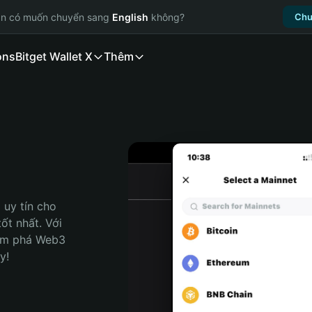
ạn có muốn chuyển sang
English
không?
Chu
ons
Bitget Wallet X
Thêm
uy tín cho 
t nhất. Với 
ám phá Web3 
y!