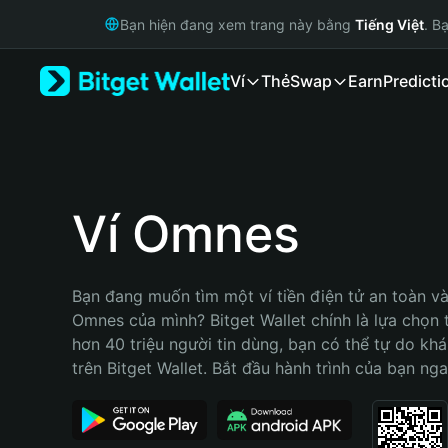
English
Bạn hiện đang xem trang này bằng
Tiếng Việt
. B
日本語
Tiếng Việt
Ví
Thẻ
Swap
Earn
Predicti
Русский
Español (Latinoamérica)
Türkçe
Italiano
Français
Deutsch
Ví Omnes
简体中文
繁體中文
Português (Portugal)
Bạn đang muốn tìm một ví tiền điện tử an toàn và 
Bahasa Indonesia
Omnes của mình? Bitget Wallet chính là lựa chọn tố
ภาษาไทย
hơn 40 triệu người tin dùng, bạn có thể tự do kh
हिन्दी
trên Bitget Wallet. Bắt đầu hành trình của bạn nga
বাংলা
Español
Português (Brasil)
Español (Argentina)