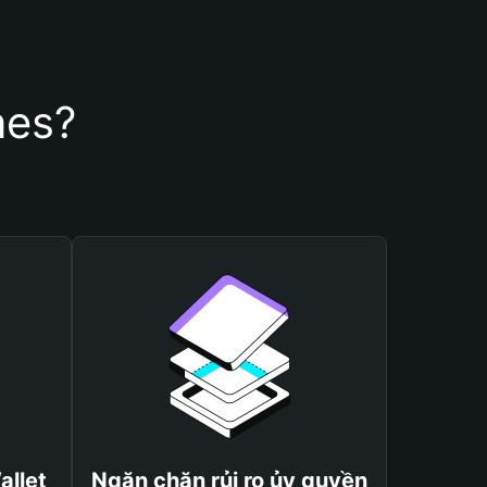
nes?
allet
Ngăn chặn rủi ro ủy quyền