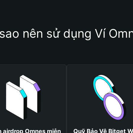
 sao nên sử dụng Ví Om
 airdrop Omnes miễn
Quỹ Bảo Vệ Bitget W