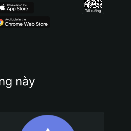
Tải xuống
ung này