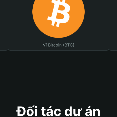
Ví Bitcoin (BTC)
Đối tác dự án