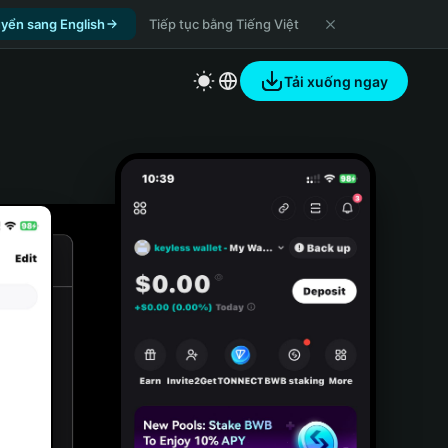
yển sang English
Tiếp tục bằng Tiếng Việt
Tải xuống ngay