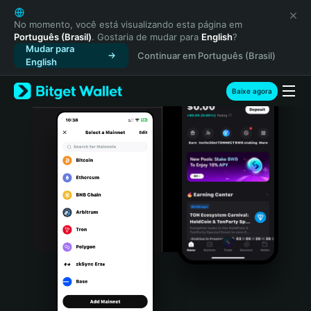
English
日本語
No momento, você está visualizando esta página em
Português (Brasil)
. Gostaria de mudar para
English
?
Tiếng Việt
Mudar para
Continuar em Português (Brasil)
Русский
English
Español (Latinoamérica)
Türkçe
Baixe agora
Italiano
Français
Deutsch
简体中文
繁體中文
Português (Portugal)
Bahasa Indonesia
ภาษาไทย
हिन्दी
বাংলা
Español
Português (Brasil)
Español (Argentina)