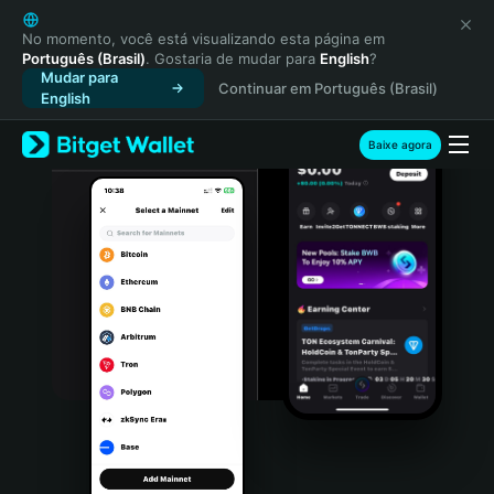
English
日本語
No momento, você está visualizando esta página em
Português (Brasil)
. Gostaria de mudar para
English
?
Tiếng Việt
Mudar para
Continuar em Português (Brasil)
Русский
English
Español (Latinoamérica)
Türkçe
Baixe agora
Italiano
Français
Deutsch
简体中文
繁體中文
Português (Portugal)
Bahasa Indonesia
ภาษาไทย
हिन्दी
বাংলা
Español
Português (Brasil)
Español (Argentina)