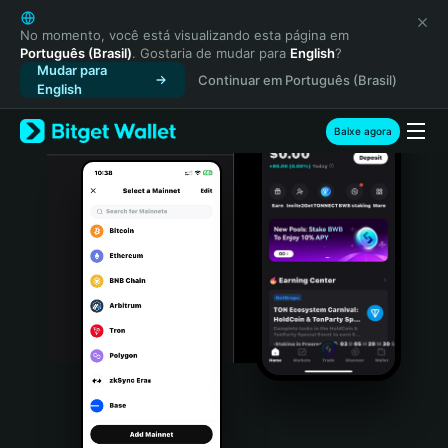
English
日本語
No momento, você está visualizando esta página em
Português (Brasil)
. Gostaria de mudar para
English
?
Tiếng Việt
Mudar para
Continuar em Português (Brasil)
Русский
English
Español (Latinoamérica)
Türkçe
Baixe agora
Italiano
Français
Deutsch
简体中文
繁體中文
Português (Portugal)
Bahasa Indonesia
ภาษาไทย
हिन्दी
বাংলা
Español
Português (Brasil)
Español (Argentina)