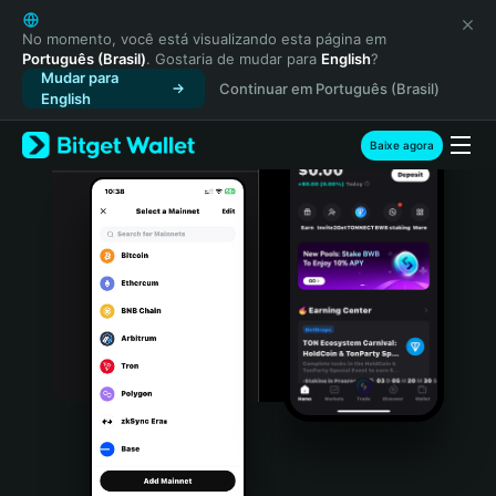
English
日本語
No momento, você está visualizando esta página em
Português (Brasil)
. Gostaria de mudar para
English
?
Tiếng Việt
Mudar para
Continuar em Português (Brasil)
Русский
English
Español (Latinoamérica)
Türkçe
Baixe agora
Italiano
Français
Deutsch
简体中文
繁體中文
Português (Portugal)
Bahasa Indonesia
ภาษาไทย
हिन्दी
বাংলা
Español
Português (Brasil)
Español (Argentina)