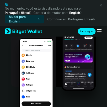
English
日本語
No momento, você está visualizando esta página em
Português (Brasil)
. Gostaria de mudar para
English
?
Tiếng Việt
Mudar para
Continuar em Português (Brasil)
Русский
English
Español (Latinoamérica)
Türkçe
Baixe agora
Italiano
Français
Deutsch
简体中文
繁體中文
Português (Portugal)
Bahasa Indonesia
ภาษาไทย
हिन्दी
বাংলা
Español
Português (Brasil)
Español (Argentina)