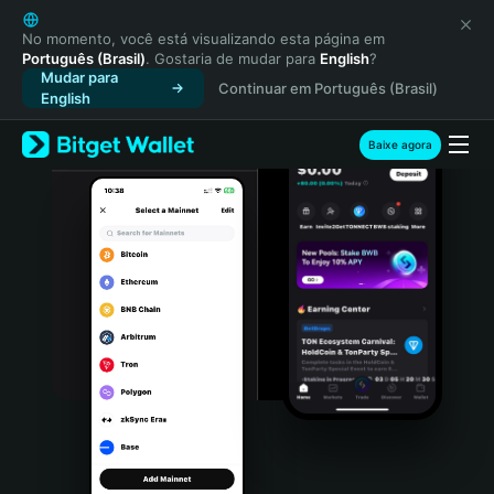
English
日本語
No momento, você está visualizando esta página em
Português (Brasil)
. Gostaria de mudar para
English
?
Tiếng Việt
Mudar para
Continuar em Português (Brasil)
Русский
English
Español (Latinoamérica)
Türkçe
Baixe agora
Italiano
Français
Deutsch
简体中文
繁體中文
Português (Portugal)
Bahasa Indonesia
ภาษาไทย
हिन्दी
বাংলা
Español
Português (Brasil)
Español (Argentina)