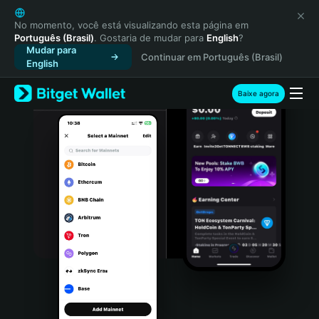
English
日本語
No momento, você está visualizando esta página em
Português (Brasil)
. Gostaria de mudar para
English
?
Tiếng Việt
Mudar para
Continuar em Português (Brasil)
Русский
English
Español (Latinoamérica)
Türkçe
Baixe agora
Italiano
Français
Deutsch
简体中文
繁體中文
Português (Portugal)
Bahasa Indonesia
ภาษาไทย
हिन्दी
বাংলা
Español
Português (Brasil)
Español (Argentina)