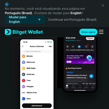
English
日本語
No momento, você está visualizando esta página em
Português (Brasil)
. Gostaria de mudar para
English
?
Tiếng Việt
Mudar para
Continuar em Português (Brasil)
Русский
English
Español (Latinoamérica)
Türkçe
Baixe agora
Italiano
Français
Deutsch
简体中文
繁體中文
Português (Portugal)
Bahasa Indonesia
ภาษาไทย
हिन्दी
বাংলা
Español
Português (Brasil)
Español (Argentina)